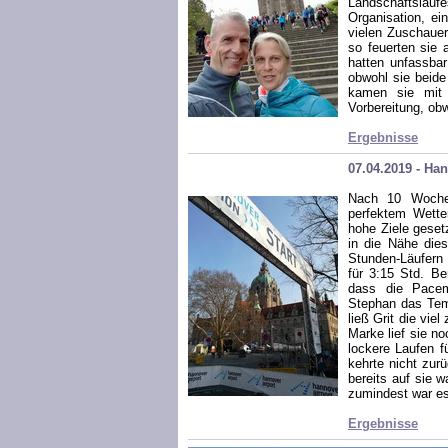
Landschaftslauf
Organisation, ei
vielen Zuschauer
so feuerten sie 
hatten unfassba
obwohl sie beide
kamen sie mit 
Vorbereitung, ob
Ergebnisse
07.04.2019 - Ha
Nach 10 Wochen
perfektem Wette
hohe Ziele geset
in die Nähe dies
Stunden-Läufern 
für 3:15 Std. B
dass die Pacem
Stephan das Temp
ließ Grit die vie
Marke lief sie n
lockere Laufen f
kehrte nicht zur
bereits auf sie w
zumindest war es
Ergebnisse