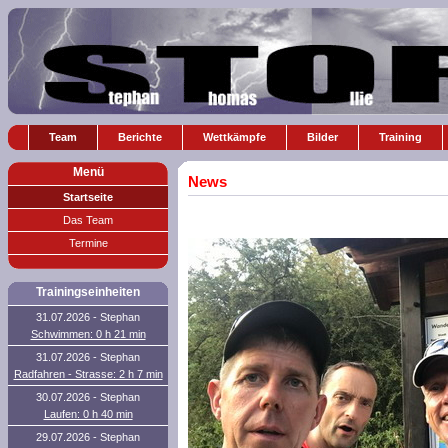
Team
Berichte
Wettkämpfe
Bilder
Training
Menü
News
Startseite
Das Team
Termine
Trainingseinheiten
31.07.2026 - Stephan
Schwimmen: 0 h 21 min
31.07.2026 - Stephan
Radfahren - Strasse: 2 h 7 min
30.07.2026 - Stephan
Laufen: 0 h 40 min
29.07.2026 - Stephan