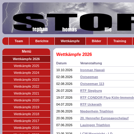
Team
Berichte
Wettkämpfe
Bilder
Training
Menü
Wettkämpfe 2026
Wettkämpfe 2026
Datum
Veranstaltung
Wettkämpfe 2025
10.10.2026
Ironman Hawaii
Wettkämpfe 2024
02.08.2026
Ostseeman
Wettkämpfe 2023
02.08.2026
Ostseeman 113
Wettkämpfe 2022
26.07.2026
RTF Siegburg
Wettkämpfe 2021
19.07.2026
RTF CONDOR Flug Köln-Immendo
Wettkämpfe 2020
04.07.2026
RTF Uckerath
Wettkämpfe 2019
28.06.2026
Niederrhein Triathlon
Wettkämpfe 2018
20.06.2026
20. Hennefer Europawochelauf
Wettkämpfe 2017
07.06.2026
Lauingen Triathlon
Wettkämpfe 2016
22.05.2026
LCW Maastricht - LD