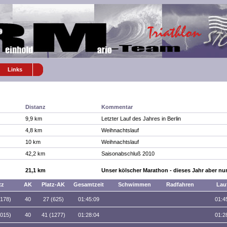
Links
Distanz
Kommentar
9,9 km
Letzter Lauf des Jahres in Berlin
4,8 km
Weihnachtslauf
10 km
Weihnachtslauf
42,2 km
Saisonabschluß 2010
21,1 km
Unser kölscher Marathon - dieses Jahr aber nur 
tz
AK
Platz-AK
Gesamtzeit
Schwimmen
Radfahren
Lau
3178)
40
27 (625)
01:45:09
01:4
6015)
40
41 (1277)
01:28:04
01:2