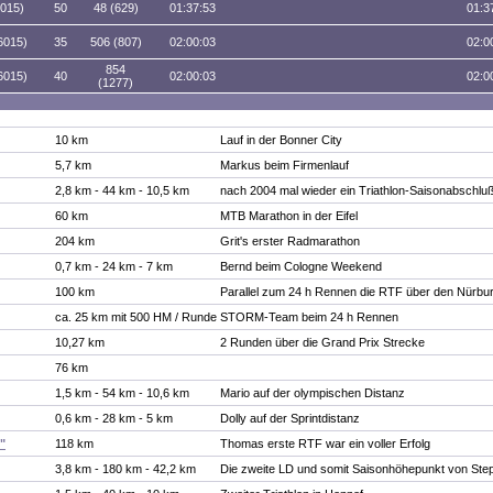
6015)
50
48 (629)
01:37:53
01:3
6015)
35
506 (807)
02:00:03
02:0
854
6015)
40
02:00:03
02:0
(1277)
10 km
Lauf in der Bonner City
5,7 km
Markus beim Firmenlauf
2,8 km - 44 km - 10,5 km
nach 2004 mal wieder ein Triathlon-Saisonabschl
60 km
MTB Marathon in der Eifel
204 km
Grit's erster Radmarathon
0,7 km - 24 km - 7 km
Bernd beim Cologne Weekend
100 km
Parallel zum 24 h Rennen die RTF über den Nürbur
ca. 25 km mit 500 HM / Runde
STORM-Team beim 24 h Rennen
10,27 km
2 Runden über die Grand Prix Strecke
76 km
1,5 km - 54 km - 10,6 km
Mario auf der olympischen Distanz
0,6 km - 28 km - 5 km
Dolly auf der Sprintdistanz
"
118 km
Thomas erste RTF war ein voller Erfolg
3,8 km - 180 km - 42,2 km
Die zweite LD und somit Saisonhöhepunkt von Ste