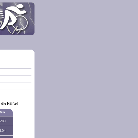
die Hälfte!
fen
5:09
8:04