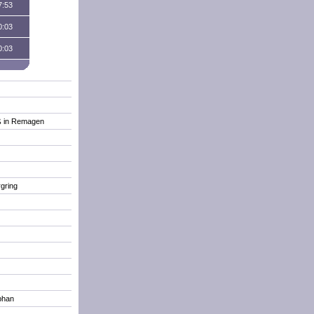
7:53
0:03
0:03
uß in Remagen
gring
phan