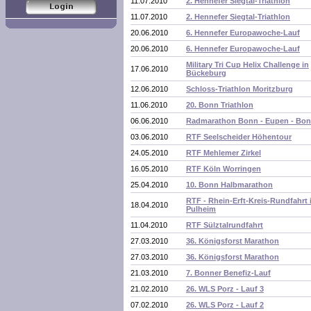
11.07.2010
2. Hennefer Siegtal-Triathlon
11.07.2010
2. Hennefer Siegtal-Triathlon
20.06.2010
6. Hennefer Europawoche-Lauf
20.06.2010
6. Hennefer Europawoche-Lauf
Military Tri Cup Helix Challenge in
17.06.2010
Bückeburg
12.06.2010
Schloss-Triathlon Moritzburg
11.06.2010
20. Bonn Triathlon
06.06.2010
Radmarathon Bonn - Eupen - Bo
03.06.2010
RTF Seelscheider Höhentour
24.05.2010
RTF Mehlemer Zirkel
16.05.2010
RTF Köln Worringen
25.04.2010
10. Bonn Halbmarathon
RTF - Rhein-Erft-Kreis-Rundfahrt 
18.04.2010
Pulheim
11.04.2010
RTF Sülztalrundfahrt
27.03.2010
36. Königsforst Marathon
27.03.2010
36. Königsforst Marathon
21.03.2010
7. Bonner Benefiz-Lauf
21.02.2010
26. WLS Porz - Lauf 3
07.02.2010
26. WLS Porz - Lauf 2