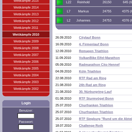
Wettkämpfe 2015
L22
Reinhold
26150
645 (
Wettkämpfe 2014
L7
Markus
24755
4375 (
Wettkämpfe 2013
L2
Johannes
24753
4376 (
Wettkämpfe 2012
Wettkämpfe 2011
Wettkämpfe 2010
26.09.2010
Citylauf Bonn
Wettkämpfe 2009
16.09.2010
4. Firmenlauf Bonn
Wettkämpfe 2008
12.09.2010
Remagen Triathlon
Wettkämpfe 2007
11.09.2010
VulkanBike Eifel-Marathon
Wettkämpfe 2006
05.09.2010
Radmarathon Cito Hennef
Wettkämpfe 2005
04.09.2010
Köln Triathlon
Wettkämpfe 2004
22.08.2010
RTF Rad am Ring
Wettkämpfe 2003
21.08.2010
24h-Rad am Ring
Wettkämpfe 2002
21.08.2010
30. Nürburgring-Lauf
01.08.2010
RTF Sturmvögel Bonn
Login
25.07.2010
Churfranken Triathlon
Benutzer:
25.07.2010
Churfranken Triathlon
25.07.2010
RTF Siegburg "Rund um die Abtei
Passwort:
18.07.2010
Challenge Roth