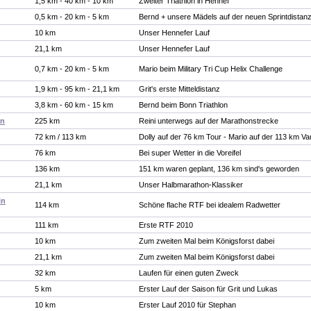
1,5 km - 40 km - 10 km
Zweiter Triathlon in Hennef
0,5 km - 20 km - 5 km
Bernd + unsere Mädels auf der neuen Sprintdistan
10 km
Unser Hennefer Lauf
21,1 km
Unser Hennefer Lauf
0,7 km - 20 km - 5 km
Mario beim Military Tri Cup Helix Challenge
1,9 km - 95 km - 21,1 km
Grit's erste Mitteldistanz
3,8 km - 60 km - 15 km
Bernd beim Bonn Triathlon
nn
225 km
Reini unterwegs auf der Marathonstrecke
72 km / 113 km
Dolly auf der 76 km Tour - Mario auf der 113 km Va
76 km
Bei super Wetter in die Voreifel
136 km
151 km waren geplant, 136 km sind's geworden
21,1 km
Unser Halbmarathon-Klassiker
in
114 km
Schöne flache RTF bei idealem Radwetter
111 km
Erste RTF 2010
10 km
Zum zweiten Mal beim Königsforst dabei
21,1 km
Zum zweiten Mal beim Königsforst dabei
32 km
Laufen für einen guten Zweck
5 km
Erster Lauf der Saison für Grit und Lukas
10 km
Erster Lauf 2010 für Stephan