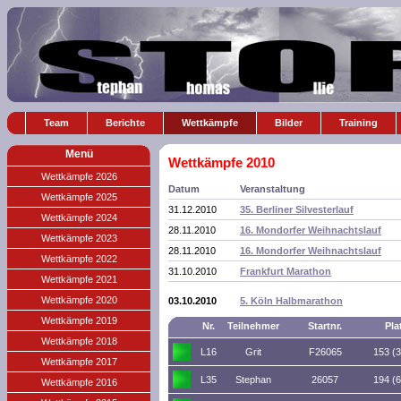
Team
Berichte
Wettkämpfe
Bilder
Training
Menü
Wettkämpfe 2010
Wettkämpfe 2026
Datum
Veranstaltung
Wettkämpfe 2025
31.12.2010
35. Berliner Silvesterlauf
Wettkämpfe 2024
28.11.2010
16. Mondorfer Weihnachtslauf
Wettkämpfe 2023
28.11.2010
16. Mondorfer Weihnachtslauf
Wettkämpfe 2022
31.10.2010
Frankfurt Marathon
Wettkämpfe 2021
Wettkämpfe 2020
03.10.2010
5. Köln Halbmarathon
Wettkämpfe 2019
Nr.
Teilnehmer
Startnr.
Pla
Wettkämpfe 2018
L16
Grit
F26065
153 (
Wettkämpfe 2017
L35
Stephan
26057
194 (
Wettkämpfe 2016