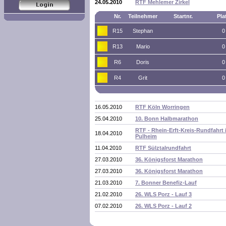
24.05.2010
RTF Mehlemer Zirkel
Nr.
Teilnehmer
Startnr.
Pla
R15
Stephan
0
R13
Mario
0
R6
Doris
0
R4
Grit
0
16.05.2010
RTF Köln Worringen
25.04.2010
10. Bonn Halbmarathon
RTF - Rhein-Erft-Kreis-Rundfahrt 
18.04.2010
Pulheim
11.04.2010
RTF Sülztalrundfahrt
27.03.2010
36. Königsforst Marathon
27.03.2010
36. Königsforst Marathon
21.03.2010
7. Bonner Benefiz-Lauf
21.02.2010
26. WLS Porz - Lauf 3
07.02.2010
26. WLS Porz - Lauf 2