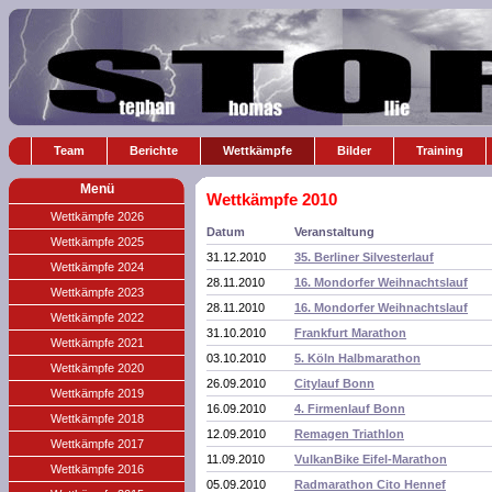
Team
Berichte
Wettkämpfe
Bilder
Training
Menü
Wettkämpfe 2010
Wettkämpfe 2026
Datum
Veranstaltung
Wettkämpfe 2025
31.12.2010
35. Berliner Silvesterlauf
Wettkämpfe 2024
28.11.2010
16. Mondorfer Weihnachtslauf
Wettkämpfe 2023
28.11.2010
16. Mondorfer Weihnachtslauf
Wettkämpfe 2022
31.10.2010
Frankfurt Marathon
Wettkämpfe 2021
03.10.2010
5. Köln Halbmarathon
Wettkämpfe 2020
26.09.2010
Citylauf Bonn
Wettkämpfe 2019
16.09.2010
4. Firmenlauf Bonn
Wettkämpfe 2018
12.09.2010
Remagen Triathlon
Wettkämpfe 2017
11.09.2010
VulkanBike Eifel-Marathon
Wettkämpfe 2016
05.09.2010
Radmarathon Cito Hennef