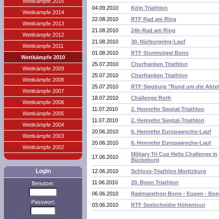
Wettkämpfe 2015
04.09.2010
Köln Triathlon
Wettkämpfe 2014
22.08.2010
RTF Rad am Ring
Wettkämpfe 2013
21.08.2010
24h-Rad am Ring
Wettkämpfe 2012
21.08.2010
30. Nürburgring-Lauf
Wettkämpfe 2011
01.08.2010
RTF Sturmvögel Bonn
Wettkämpfe 2010
25.07.2010
Churfranken Triathlon
Wettkämpfe 2009
25.07.2010
Churfranken Triathlon
Wettkämpfe 2008
25.07.2010
RTF Siegburg "Rund um die Abtei
Wettkämpfe 2007
18.07.2010
Challenge Roth
Wettkämpfe 2006
11.07.2010
2. Hennefer Siegtal-Triathlon
Wettkämpfe 2005
11.07.2010
2. Hennefer Siegtal-Triathlon
Wettkämpfe 2004
20.06.2010
6. Hennefer Europawoche-Lauf
Wettkämpfe 2003
20.06.2010
6. Hennefer Europawoche-Lauf
Wettkämpfe 2002
Military Tri Cup Helix Challenge in
17.06.2010
Bückeburg
Login
12.06.2010
Schloss-Triathlon Moritzburg
11.06.2010
20. Bonn Triathlon
Benutzer:
06.06.2010
Radmarathon Bonn - Eupen - Bo
Passwort:
03.06.2010
RTF Seelscheider Höhentour