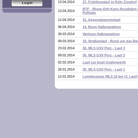
13.04.2014
27. Frühlingslauf in Köln Zündorf
RTF - Rhein-Erft-Kreis-Rundfahrt 
13.04.2014
Pulheim
12.04.2014
31. Aggertalsperrenlauf
06.04.2014
14. Bonn Halbmarathon
30.03.2014
Venloop Halbmarathon
09.03.2014
33. Straßenlauf - Rund um das Ba
23.02.2014
30. WLS GSV Porz - Lauf 3
09.02.2014
30. WLS GSV Porz - Lauf 2
02.02.2014
Lauf zur Insel Grafenwerth
26.01.2014
30. WLS GSV Porz - Lauf 1
12.01.2014
Leverkusener WLS 10 km (3. Lauf)