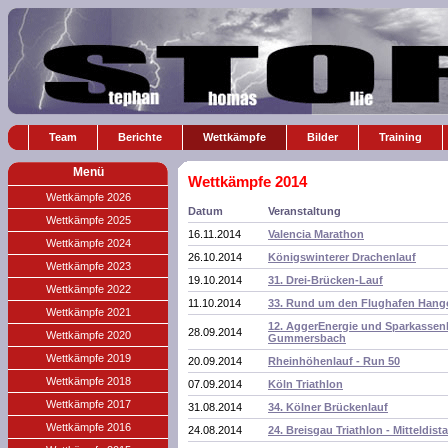
Team
Berichte
Wettkämpfe
Bilder
Training
Menü
Wettkämpfe 2014
Wettkämpfe 2026
Datum
Veranstaltung
Wettkämpfe 2025
16.11.2014
Valencia Marathon
Wettkämpfe 2024
26.10.2014
Königswinterer Drachenlauf
Wettkämpfe 2023
19.10.2014
31. Drei-Brücken-Lauf
Wettkämpfe 2022
11.10.2014
33. Rund um den Flughafen Hange
Wettkämpfe 2021
12. AggerEnergie und Sparkassen
28.09.2014
Wettkämpfe 2020
Gummersbach
Wettkämpfe 2019
20.09.2014
Rheinhöhenlauf - Run 50
Wettkämpfe 2018
07.09.2014
Köln Triathlon
Wettkämpfe 2017
31.08.2014
34. Kölner Brückenlauf
Wettkämpfe 2016
24.08.2014
24. Breisgau Triathlon - Mitteldist