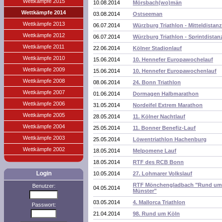
Wettkämpfe 2015
10.08.2014
Mörsbach(wo)män
Wettkämpfe 2014
03.08.2014
Ostseeman
Wettkämpfe 2013
06.07.2014
Würzburg Triathlon - Mitteldistanz
Wettkämpfe 2012
06.07.2014
Würzburg Triathlon - Sprintdistan
Wettkämpfe 2011
22.06.2014
Kölner Stadionlauf
Wettkämpfe 2010
15.06.2014
10. Hennefer Europawochelauf
Wettkämpfe 2009
15.06.2014
10. Hennefer Europawochenlauf
Wettkämpfe 2008
08.06.2014
24. Bonn Triathlon
Wettkämpfe 2007
01.06.2014
Dormagen Halbmarathon
Wettkämpfe 2006
31.05.2014
Nordeifel Extrem Marathon
Wettkämpfe 2005
28.05.2014
11. Kölner Nachtlauf
Wettkämpfe 2004
25.05.2014
11. Bonner Benefiz-Lauf
Wettkämpfe 2003
25.05.2014
Löwentriathlon Hachenburg
Wettkämpfe 2002
18.05.2014
Melpomene Lauf
18.05.2014
RTF des RCB Bonn
Login
10.05.2014
27. Lohmarer Volkslauf
RTF Mönchengladbach "Rund um
Benutzer:
04.05.2014
Münster"
03.05.2014
4. Mallorca Triathlon
Passwort:
21.04.2014
98. Rund um Köln