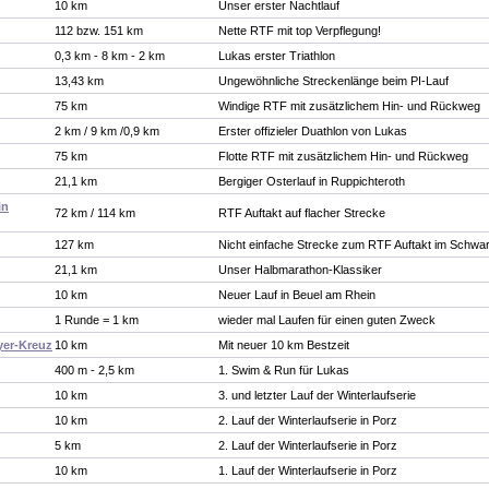
10 km
Unser erster Nachtlauf
112 bzw. 151 km
Nette RTF mit top Verpflegung!
0,3 km - 8 km - 2 km
Lukas erster Triathlon
13,43 km
Ungewöhnliche Streckenlänge beim PI-Lauf
75 km
Windige RTF mit zusätzlichem Hin- und Rückweg
2 km / 9 km /0,9 km
Erster offizieler Duathlon von Lukas
75 km
Flotte RTF mit zusätzlichem Hin- und Rückweg
21,1 km
Bergiger Osterlauf in Ruppichteroth
in
72 km / 114 km
RTF Auftakt auf flacher Strecke
127 km
Nicht einfache Strecke zum RTF Auftakt im Schwa
21,1 km
Unser Halbmarathon-Klassiker
10 km
Neuer Lauf in Beuel am Rhein
1 Runde = 1 km
wieder mal Laufen für einen guten Zweck
yer-Kreuz
10 km
Mit neuer 10 km Bestzeit
400 m - 2,5 km
1. Swim & Run für Lukas
10 km
3. und letzter Lauf der Winterlaufserie
10 km
2. Lauf der Winterlaufserie in Porz
5 km
2. Lauf der Winterlaufserie in Porz
10 km
1. Lauf der Winterlaufserie in Porz