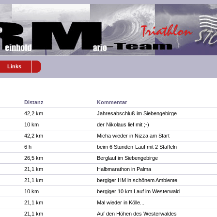
Links
Distanz
Kommentar
42,2 km
Jahresabschluß im Siebengebirge
10 km
der Nikolaus lief mit ;-)
42,2 km
Micha wieder in Nizza am Start
6 h
beim 6 Stunden-Lauf mit 2 Staffeln
26,5 km
Berglauf im Siebengebirge
21,1 km
Halbmarathon in Palma
21,1 km
bergiger HM in schönem Ambiente
10 km
bergiger 10 km Lauf im Westerwald
21,1 km
Mal wieder in Kölle...
21,1 km
Auf den Höhen des Westerwaldes