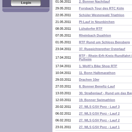
01.06.2011
2. Bonner Nachtlauf
29.05.2011
Forsbach Tour des RTC Köln
22.05.2011
Schüler Westerwald Triathlon
21.05.2011
PI-Lauf in Neunkirchen
08.05.2011
Lülsdorfer RTF
07.05.2011
Rheinbach Duathlon
01.05.2011
RTF Rund um Schloss Bensberg
23.04.2011
37. Ruppichterother Osterlauf
RTF - Rhein-Erft-Kreis-Rundfahrt 
17.04.2011
Pulheim
17.04.2011
1. Wolfi's Bike Shop RTF
10.04.2011
11. Bonn Halbmarathon
29.03.2011
Drachen 10er
27.03.2011
8. Bonner Benefiz-Lauf
13.03.2011
30. Straßenlauf - Rund um das Ba
12.03.2011
19. Bonner Swimathlon
20.02.2011
27. WLS GSV Porz - Lauf 3
06.02.2011
27. WLS GSV Porz - Lauf 2
06.02.2011
27. WLS GSV Porz - Lauf 2
23.01.2011
27. WLS GSV Porz - Lauf 1