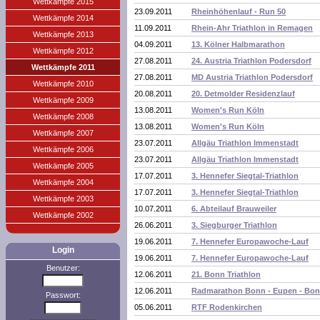
Wettkämpfe 2015
23.09.2011
Rheinhöhenlauf - Run 50
Wettkämpfe 2014
11.09.2011
Rhein-Ahr Triathlon in Remagen
Wettkämpfe 2013
04.09.2011
13. Kölner Halbmarathon
Wettkämpfe 2012
27.08.2011
24. Austria Triathlon Podersdorf
Wettkämpfe 2011
27.08.2011
MD Austria Triathlon Podersdorf
Wettkämpfe 2010
20.08.2011
20. Detmolder Residenzlauf
Wettkämpfe 2009
13.08.2011
Women's Run Köln
Wettkämpfe 2008
13.08.2011
Women's Run Köln
Wettkämpfe 2007
23.07.2011
Allgäu Triathlon Immenstadt
Wettkämpfe 2006
23.07.2011
Allgäu Triathlon Immenstadt
Wettkämpfe 2005
17.07.2011
3. Hennefer Siegtal-Triathlon
Wettkämpfe 2004
17.07.2011
3. Hennefer Siegtal-Triathlon
Wettkämpfe 2003
10.07.2011
6. Abteilauf Brauweiler
Wettkämpfe 2002
26.06.2011
3. Siegburger Triathlon
19.06.2011
7. Hennefer Europawoche-Lauf
Login
19.06.2011
7. Hennefer Europawoche-Lauf
Benutzer:
12.06.2011
21. Bonn Triathlon
12.06.2011
Radmarathon Bonn - Eupen - Bo
Passwort:
05.06.2011
RTF Rodenkirchen