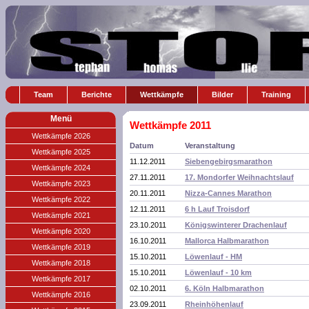
Team
Berichte
Wettkämpfe
Bilder
Training
Menü
Wettkämpfe 2011
Wettkämpfe 2026
Datum
Veranstaltung
Wettkämpfe 2025
11.12.2011
Siebengebirgsmarathon
Wettkämpfe 2024
27.11.2011
17. Mondorfer Weihnachtslauf
Wettkämpfe 2023
20.11.2011
Nizza-Cannes Marathon
Wettkämpfe 2022
12.11.2011
6 h Lauf Troisdorf
Wettkämpfe 2021
23.10.2011
Königswinterer Drachenlauf
Wettkämpfe 2020
16.10.2011
Mallorca Halbmarathon
Wettkämpfe 2019
15.10.2011
Löwenlauf - HM
Wettkämpfe 2018
15.10.2011
Löwenlauf - 10 km
Wettkämpfe 2017
02.10.2011
6. Köln Halbmarathon
Wettkämpfe 2016
23.09.2011
Rheinhöhenlauf