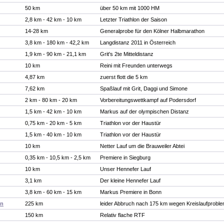
50 km
über 50 km mit 1000 HM
2,8 km - 42 km - 10 km
Letzter Triathlon der Saison
14-28 km
Generalprobe für den Kölner Halbmarathon
3,8 km - 180 km - 42,2 km
Langdistanz 2011 in Österreich
1,9 km - 90 km - 21,1 km
Grit's 2te Mitteldistanz
10 km
Reini mit Freunden unterwegs
4,87 km
zuerst flott die 5 km
7,62 km
Spaßlauf mit Grit, Daggi und Simone
2 km - 80 km - 20 km
Vorbereitungswettkampf auf Podersdorf
1,5 km - 42 km - 10 km
Markus auf der olympischen Distanz
0,75 km - 20 km - 5 km
Triathlon vor der Haustür
1,5 km - 40 km - 10 km
Triathlon vor der Haustür
10 km
Netter Lauf um die Brauweiler Abtei
0,35 km - 10,5 km - 2,5 km
Premiere in Siegburg
10 km
Unser Hennefer Lauf
3,1 km
Der kleine Hennefer Lauf
3,8 km - 60 km - 15 km
Markus Premiere in Bonn
nn
225 km
leider Abbruch nach 175 km wegen Kreislaufprobl
150 km
Relativ flache RTF