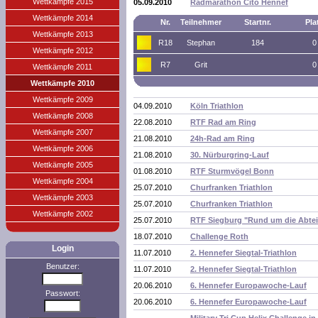
Wettkämpfe 2015
05.09.2010
Radmarathon Cito Hennef
Wettkämpfe 2014
Nr.
Teilnehmer
Startnr.
Pla
Wettkämpfe 2013
R18
Stephan
184
0
Wettkämpfe 2012
R7
Grit
0
Wettkämpfe 2011
Wettkämpfe 2010
Wettkämpfe 2009
04.09.2010
Köln Triathlon
Wettkämpfe 2008
22.08.2010
RTF Rad am Ring
Wettkämpfe 2007
21.08.2010
24h-Rad am Ring
Wettkämpfe 2006
21.08.2010
30. Nürburgring-Lauf
Wettkämpfe 2005
01.08.2010
RTF Sturmvögel Bonn
Wettkämpfe 2004
25.07.2010
Churfranken Triathlon
Wettkämpfe 2003
25.07.2010
Churfranken Triathlon
Wettkämpfe 2002
25.07.2010
RTF Siegburg "Rund um die Abtei
18.07.2010
Challenge Roth
Login
11.07.2010
2. Hennefer Siegtal-Triathlon
Benutzer:
11.07.2010
2. Hennefer Siegtal-Triathlon
20.06.2010
6. Hennefer Europawoche-Lauf
Passwort:
20.06.2010
6. Hennefer Europawoche-Lauf