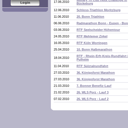
Military Tri Cup Helix Challenge in
17.06.2010
Bückeburg
12.06.2010
Schloss-Triathlon Moritzburg
11.06.2010
20. Bonn Triathlon
06.06.2010
Radmarathon Bonn - Eupen - Bo
03.06.2010
RTF Seelscheider Höhentour
24.05.2010
RTF Mehlemer Zirkel
16.05.2010
RTF Köln Worringen
25.04.2010
10. Bonn Halbmarathon
RTF - Rhein-Erft-Kreis-Rundfahrt 
18.04.2010
Pulheim
11.04.2010
RTF Sülztalrundfahrt
27.03.2010
36. Königsforst Marathon
27.03.2010
36. Königsforst Marathon
21.03.2010
7. Bonner Benefiz-Lauf
21.02.2010
26. WLS Porz - Lauf 3
07.02.2010
26. WLS Porz - Lauf 2