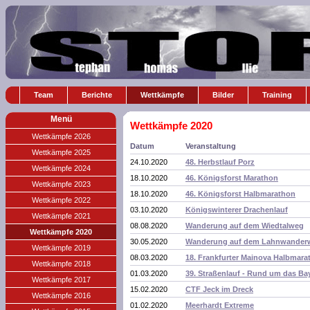
Team
Berichte
Wettkämpfe
Bilder
Training
Menü
Wettkämpfe 2020
Wettkämpfe 2026
Datum
Veranstaltung
Wettkämpfe 2025
24.10.2020
48. Herbstlauf Porz
Wettkämpfe 2024
18.10.2020
46. Königsforst Marathon
Wettkämpfe 2023
18.10.2020
46. Königsforst Halbmarathon
Wettkämpfe 2022
03.10.2020
Königswinterer Drachenlauf
Wettkämpfe 2021
08.08.2020
Wanderung auf dem Wiedtalweg
Wettkämpfe 2020
30.05.2020
Wanderung auf dem Lahnwander
Wettkämpfe 2019
08.03.2020
18. Frankfurter Mainova Halbmara
Wettkämpfe 2018
01.03.2020
39. Straßenlauf - Rund um das Ba
Wettkämpfe 2017
15.02.2020
CTF Jeck im Dreck
Wettkämpfe 2016
01.02.2020
Meerhardt Extreme