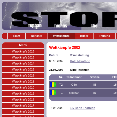
Team
Berichte
Wettkämpfe
Bilder
Training
Menü
Wettkämpfe 2002
Wettkämpfe 2026
Datum
Veranstaltung
Wettkämpfe 2025
06.10.2002
Köln Marathon
Wettkämpfe 2024
Wettkämpfe 2023
31.08.2002
Olpe Triathlon
Wettkämpfe 2022
Nr.
Teilnehmer
Startnr.
Pla
Wettkämpfe 2021
T2
Ollie
86
15
Wettkämpfe 2020
T1
Stephan
81
15
Wettkämpfe 2019
Wettkämpfe 2018
Wettkämpfe 2017
16.06.2002
12. Bonn Triathlon
Wettkämpfe 2016